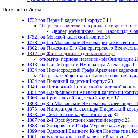
Похожие альбомы
1732 год Первый кадетский корпус
34
1
Открытки советского периода и современные
Дворец Меншикова 1984 Набор изд. Со
1752 год Морской кадетский корпус
34
1778 год 1-й Московский Императрицы Екатерины I
1802 год Пажеский Его Императорского Величества
1812 год Финляндский кадетский корпус
1
открытки периода независимой Финляндии
2
1813 год 1-й Сибирский Императора Александра I 
1834 год Нижегородский Графа Аракчеева кадетски
Открытки Общества вспомоществования нуж
1834 год Полоцкий кадетский корпус
23
1840 год Петровский Полтавский кадетский корпус
1851 год Владимирский Киевский кадетский корпу
1866 год Ярославский кадетский корпус
17
1868 год 3-й Московский Императора Александра II
1873 год Императора Александра II кадетский корп
1873 год Симбирский кадетский корпус
30
1887 год 2-й Оренбургский кадетский корпус
23
1888 год Хабаровский Графа Муравьёва-Амурского 
1899 год Одесский Великого Князя Константина Ко
1901 год Владикавсказский кадетский корпус
21