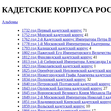
КАДЕТСКИЕ КОРПУСА РО
Альбомы
1732 год Первый кадетский корпус
71
1752 год Морской кадетский корпус
41
1762 год 2-й Кадетский корпус Императора Петра 
1778 год 1-й Московский Императрицы Екатерины I
1793 год Калишский кадетский корпус
4
1802 год Пажеский Его Императорского Величества
1812 год Финляндский кадетский корпус
41
1813 год 1-й Сибирский Императора Александра I 
1823 год Николаевский кадетский корпус
1
1825 год Оренбургский Неплюевский кадетский ко
1834 год Нижегородский Графа Аракчеева кадетски
1834 год Полоцкий кадетский корпус
32
1840 год Петровский Полтавский кадетский корпус
1843 год Орловский Бахтина кадетский корпус
27
1845 год Воронежский Великого Князя Михаила Па
1849 год 2-й Московский Императора Николай I ка
1851 год Владимирский Киевский кадетский корпу
1859 год Вольский кадетский корпус
10
1866 год Ярославский кадетский корпус
17