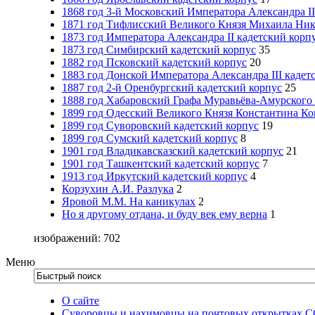
1868 год 3-й Московский Императора Александра II
1871 год Тифлисский Великого Князя Михаила Ник
1873 год Императора Александра II кадетский корп
1873 год Симбирский кадетский корпус
35
1882 год Псковский кадетский корпус
20
1883 год Донской Императора Александра III кадет
1887 год 2-й Оренбургский кадетский корпус
25
1888 год Хабаровский Графа Муравьёва-Амурского 
1899 год Одесский Великого Князя Константина Ко
1899 год Суворовский кадетский корпус
19
1899 год Сумский кадетский корпус
8
1901 год Владикавсказский кадетский корпус
21
1901 год Ташкентский кадетский корпус
7
1913 год Иркутский кадетский корпус
4
Корзухин А.И. Разлука
2
Яровой М.М. На каникулах
2
Но я другому отдана, и буду век ему верна
1
изображений: 702
Меню
О сайте
Суворовцы и нахимовцы на почтовых открытках 