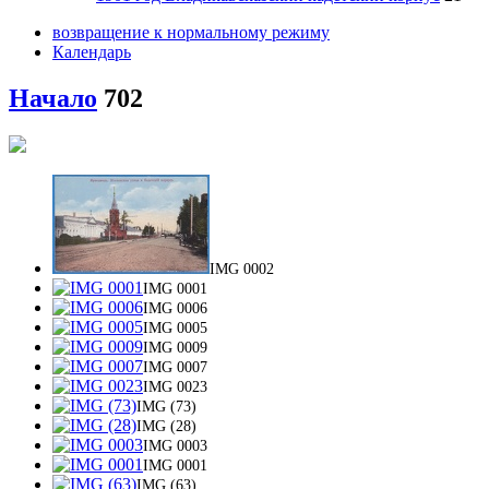
возвращение к нормальному режиму
Календарь
Начало
702
IMG 0002
IMG 0001
IMG 0006
IMG 0005
IMG 0009
IMG 0007
IMG 0023
IMG (73)
IMG (28)
IMG 0003
IMG 0001
IMG (63)