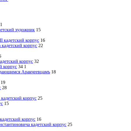
1
ветский художник
15
I кадетский корпус
16
 кадетский корпус
22
6
кадетский корпус
32
й корпус
34
1
дающимся Аракчеевцамъ
18
19
с
28
 кадетский корпус
25
ус
15
кадетский корпус
16
нстантиновича кадетский корпус
25