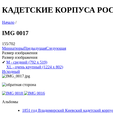
КАДЕТСКИЕ КОРПУСА РО
Начало
/
IMG 0017
155/702
Миниатюры
Предыдущая
Следующая
Размер изображения
Размер изображения
✔
M - средний
(792 x 519)
XL - очень крупный
(1224 x 802)
Исходный
Альбомы
1851 год Владимирский Киевский кадетский корпу