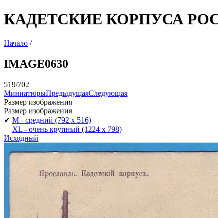
КАДЕТСКИЕ КОРПУСА РО
Начало
/
IMAGE0630
519/702
Миниатюры
Предыдущая
Следующая
Размер изображения
Размер изображения
✔
M - средний
(792 x 516)
XL - очень крупный
(1224 x 798)
Исходный