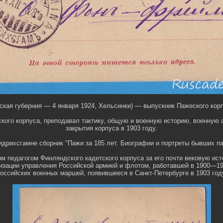
ая губерния — 4 января 1924, Хельсинки) — выпускник Пажеского корпу
ского корпуса, преподавал тактику, общую и военную историю, военную
закрытия корпуса в 1903 году.
дрихсгамне сборник "Пажи за 185 лет. Биографии и портреты бывших паж
 педагогом Финляндского кадетского корпуса за его почти вековую ист
зации управления Российской армией и флотом, работавшей в 1900—190
оссийских военных маршей, появившееся в Санкт-Петербурге в 1903 год