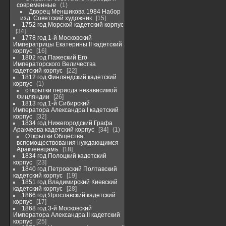
современные
1
Дворец Меншикова 1984 Набор
изд. Советский художник
15
1752 год Морской кадетский корпус
34
1778 год 1-й Московский
Императрицы Екатерины II кадетский
корпус
16
1802 год Пажеский Его
Императорского Величества
кадетский корпус
22
1812 год Финляндский кадетский
корпус
1
открытки периода независимой
Финляндии
26
1813 год 1-й Сибирский
Императора Александра I кадетский
корпус
32
1834 год Нижегородский Графа
Аракчеева кадетский корпус
34
1
Открытки Общества
вспомоществования нуждающимся
Аракчеевцамъ
18
1834 год Полоцкий кадетский
корпус
23
1840 год Петровский Полтавский
кадетский корпус
19
1851 год Владимирский Киевский
кадетский корпус
28
1866 год Ярославский кадетский
корпус
17
1868 год 3-й Московский
Императора Александра II кадетский
корпус
25