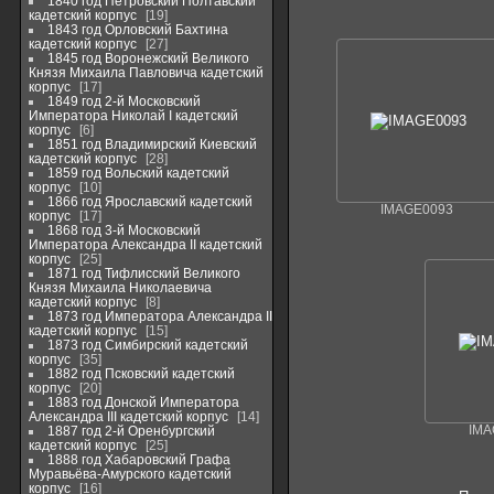
1840 год Петровский Полтавский
кадетский корпус
19
1843 год Орловский Бахтина
кадетский корпус
27
1845 год Воронежский Великого
Князя Михаила Павловича кадетский
корпус
17
1849 год 2-й Московский
Императора Николай I кадетский
корпус
6
1851 год Владимирский Киевский
кадетский корпус
28
1859 год Вольский кадетский
корпус
10
1866 год Ярославский кадетский
IMAGE0093
корпус
17
1868 год 3-й Московский
Императора Александра II кадетский
корпус
25
1871 год Тифлисский Великого
Князя Михаила Николаевича
кадетский корпус
8
1873 год Императора Александра II
кадетский корпус
15
1873 год Симбирский кадетский
корпус
35
1882 год Псковский кадетский
корпус
20
1883 год Донской Императора
Александра III кадетский корпус
14
1887 год 2-й Оренбургский
IMA
кадетский корпус
25
1888 год Хабаровский Графа
Муравьёва-Амурского кадетский
корпус
16