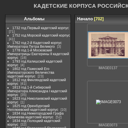
КАДЕТСКИЕ КОРПУСА РОССИЙС
Альбомы
Начало
702
1732 год Первый кадетский корпус
71
1752 год Морской кадетский корпус
41
1762 год 2-й Кадетский корпус
Императора Петра Великого
3
1778 год 1-й Московский
Императрицы Екатерины II кадетский
корпус
18
1793 год Калишский кадетский
корпус
4
IMAGE0137
1802 год Пажеский Его
Императорского Величества
кадетский корпус
23
1812 год Финляндский кадетский
корпус
41
1813 год 1-й Сибирский
Императора Александра I кадетский
корпус
35
1823 год Николаевский кадетский
корпус
1
1825 год Оренбургский
Неплюевский кадетский корпус
10
1834 год Нижегородский Графа
Аракчеева кадетский корпус
52
1834 год Полоцкий кадетский
корпус
32
IMAGE0073