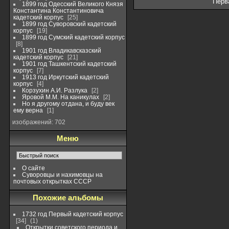
Перв
1899 год Одесский Великого Князя
Константина Константиновича
кадетский корпус
25
1899 год Суворовский кадетский
корпус
19
1899 год Сумский кадетский корпус
8
1901 год Владикавсказский
кадетский корпус
21
1901 год Ташкентский кадетский
корпус
7
1913 год Иркутский кадетский
корпус
4
Корзухин А.И. Разлука
2
Яровой М.М. На каникулах
2
Но я другому отдана, и буду век
ему верна
1
изображений: 702
Меню
О сайте
Суворовцы и нахимовцы на
почтовых открытках СССР
Похожие альбомы
1732 год Первый кадетский корпус
34
1
Открытки советского периода и