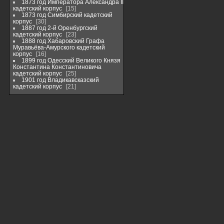
1873 год Императора Александра II
кадетский корпус
15
1873 год Симбирский кадетский
корпус
30
1887 год 2-й Оренбургский
кадетский корпус
23
1888 год Хабаровский Графа
Муравьёва-Амурского кадетский
корпус
16
1899 год Одесский Великого Князя
Константина Константиновича
кадетский корпус
25
1901 год Владикавсказский
кадетский корпус
21