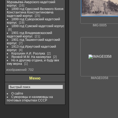
Муравьёва-Амурского кадетский
корпус
16
1899 год Одесский Великого Князя
Константина Константиновича
кадетский корпус
25
1899 год Суворовский кадетский
корпус
19
IMG 0005
1899 год Сумский кадетский корпус
8
1901 год Владикавсказский
кадетский корпус
21
1901 год Ташкентский кадетский
корпус
7
1913 год Иркутский кадетский
корпус
4
Корзухин А.И. Разлука
2
Яровой М.М. На каникулах
2
Но я другому отдана, и буду век
ему верна
1
изображений: 702
Меню
IMAGE0358
О сайте
Суворовцы и нахимовцы на
почтовых открытках СССР