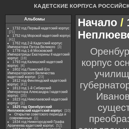
КАДЕТСКИЕ КОРПУСА РОССИЙС
Альбомы
Начало
/
1732 год Первый кадетский корпус
Неплюевс
71
1752 год Морской кадетский корпус
41
1762 год 2-й Кадетский корпус
Императора Петра Великого
3
Оренбур
1778 год 1-й Московский
Императрицы Екатерины II кадетский
корпус
18
корпус осн
1793 год Калишский кадетский
корпус
4
1802 год Пажеский Его
училище
Императорского Величества
кадетский корпус
23
1812 год Финляндский кадетский
губернато
корпус
41
1813 год 1-й Сибирский
Императора Александра I кадетский
Иванов
корпус
35
1823 год Николаевский кадетский
корпус
1
сущест
1825 год Оренбургский
Неплюевский кадетский корпус
10
Открытки советского периода и
преобраз
современные
1
1834 год Нижегородский Графа
Аракчеева кадетский корпус
52