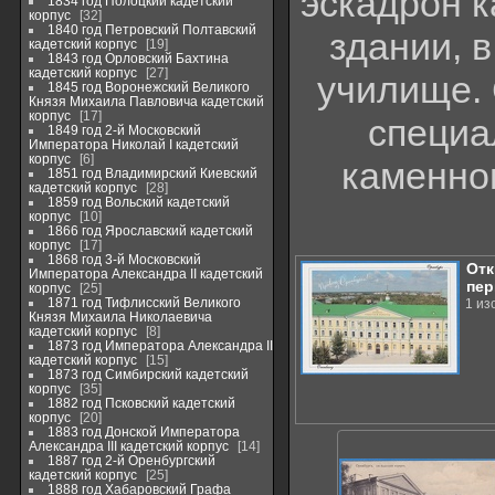
эскадрон к
1834 год Полоцкий кадетский
корпус
32
1840 год Петровский Полтавский
здании, 
кадетский корпус
19
1843 год Орловский Бахтина
кадетский корпус
27
училище. 
1845 год Воронежский Великого
Князя Михаила Павловича кадетский
корпус
17
специа
1849 год 2-й Московский
Императора Николай I кадетский
корпус
6
каменно
1851 год Владимирский Киевский
кадетский корпус
28
1859 год Вольский кадетский
корпус
10
1866 год Ярославский кадетский
корпус
17
1868 год 3-й Московский
Отк
Императора Александра II кадетский
пер
корпус
25
1871 год Тифлисский Великого
1 из
Князя Михаила Николаевича
кадетский корпус
8
1873 год Императора Александра II
кадетский корпус
15
1873 год Симбирский кадетский
корпус
35
1882 год Псковский кадетский
корпус
20
1883 год Донской Императора
Александра III кадетский корпус
14
1887 год 2-й Оренбургский
кадетский корпус
25
1888 год Хабаровский Графа