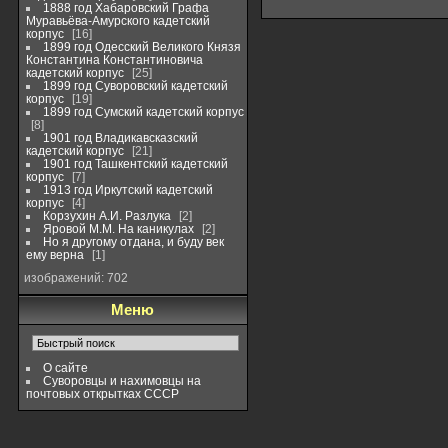
1888 год Хабаровский Графа
Муравьёва-Амурского кадетский
корпус
16
1899 год Одесский Великого Князя
Константина Константиновича
кадетский корпус
25
1899 год Суворовский кадетский
корпус
19
1899 год Сумский кадетский корпус
8
1901 год Владикавсказский
кадетский корпус
21
1901 год Ташкентский кадетский
корпус
7
1913 год Иркутский кадетский
корпус
4
Корзухин А.И. Разлука
2
Яровой М.М. На каникулах
2
Но я другому отдана, и буду век
ему верна
1
изображений: 702
Меню
О сайте
Суворовцы и нахимовцы на
почтовых открытках СССР