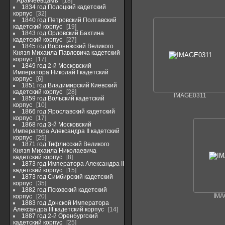
Аракчеевцамъ
18
1834 год Полоцкий кадетский
корпус
32
1840 год Петровский Полтавский
кадетский корпус
19
1843 год Орловский Бахтина
кадетский корпус
27
1845 год Воронежский Великого
Князя Михаила Павловича кадетский
корпус
17
1849 год 2-й Московский
Императора Николай I кадетский
корпус
6
1851 год Владимирский Киевский
кадетский корпус
28
IMAGE0311
1859 год Вольский кадетский
корпус
10
1866 год Ярославский кадетский
корпус
17
1868 год 3-й Московский
Императора Александра II кадетский
корпус
25
1871 год Тифлисский Великого
Князя Михаила Николаевича
кадетский корпус
8
1873 год Императора Александра II
кадетский корпус
15
1873 год Симбирский кадетский
корпус
35
1882 год Псковский кадетский
корпус
20
IMA
1883 год Донской Императора
Александра III кадетский корпус
14
1887 год 2-й Оренбургский
кадетский корпус
25