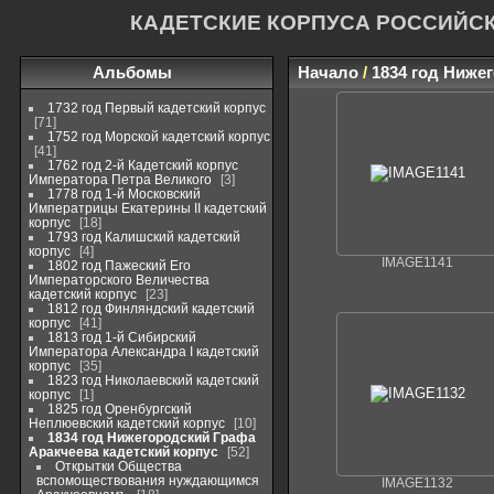
КАДЕТСКИЕ КОРПУСА РОССИЙС
Альбомы
Начало
/
1834 год Ниже
1732 год Первый кадетский корпус
71
1752 год Морской кадетский корпус
41
1762 год 2-й Кадетский корпус
Императора Петра Великого
3
1778 год 1-й Московский
Императрицы Екатерины II кадетский
корпус
18
1793 год Калишский кадетский
корпус
4
IMAGE1141
1802 год Пажеский Его
Императорского Величества
кадетский корпус
23
1812 год Финляндский кадетский
корпус
41
1813 год 1-й Сибирский
Императора Александра I кадетский
корпус
35
1823 год Николаевский кадетский
корпус
1
1825 год Оренбургский
Неплюевский кадетский корпус
10
1834 год Нижегородский Графа
Аракчеева кадетский корпус
52
Открытки Общества
вспомоществования нуждающимся
IMAGE1132