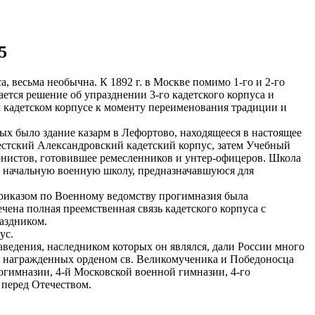
5
, весьма необычна. К 1892 г. в Москве помимо 1-го и 2-го
ется решение об упразднении 3-го кадетского корпуса и
м кадетском корпусе к моменту переименования традиции и
ых было здание казарм в Лефортово, находящееся в настоящее
рестский Александровский кадетский корпус, затем Учебный
нистов, готовившее ремесленников и унтер-офицеров. Школа
ую начальную военную школу, предназначавшуюся для
приказом по Военному ведомству прогимназия была
чена полная преемственная связь кадетского корпуса с
раздником.
ус.
заведения, наследником которых он являлся, дали России много
и награжденных орденом св. Великомученика и Победоносца
огимназии, 4-й Московской военной гимназии, 4-го
 перед Отечеством.