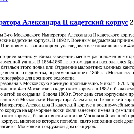
ратора Александра II кадетский корпус
2
 3-го Московского Императора Александра II кадетского корпуса
ские кадетские корпуса. В 1892 г. Военным ведомством принима
. При новом названии корпус унаследовал все сложившиеся в 4-
 историей военно-учебных заведений, местом расположения котор
арменной улицы. В 1854-1860 гг. в этом здании располагался Б
атальон этого полка или Отделение малолетних военных канто
ище военного ведомства, переименованное в 1866 г. в Московск
топографов для военного ведомства.
образована в Московскую военную прогимназию. 9 июля 1876 г. 
ении 4-го Московского кадетского корпуса в 1882 г. была отме
 датой ее создания, 6 июля 1868 г. Этот день стал корпусным п
ован в 3-й Московский Императора Александра II кадетский корп
й Императора Александра II кадетский корпус и военно-учебные 
ого корпуса на мраморные доски были занесены имена и фамили
детского корпуса, бывших воспитанников Московской военной пр
 корпуса, многие из которых погибли, свято исполнив свой долг
олагается Московский окружной дом офицеров.