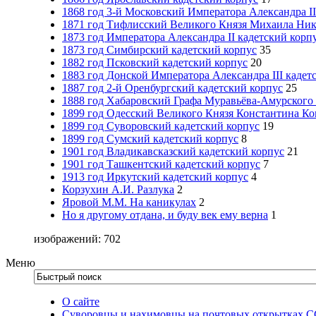
1868 год 3-й Московский Императора Александра II
1871 год Тифлисский Великого Князя Михаила Ник
1873 год Императора Александра II кадетский корп
1873 год Симбирский кадетский корпус
35
1882 год Псковский кадетский корпус
20
1883 год Донской Императора Александра III кадет
1887 год 2-й Оренбургский кадетский корпус
25
1888 год Хабаровский Графа Муравьёва-Амурского 
1899 год Одесский Великого Князя Константина Ко
1899 год Суворовский кадетский корпус
19
1899 год Сумский кадетский корпус
8
1901 год Владикавсказский кадетский корпус
21
1901 год Ташкентский кадетский корпус
7
1913 год Иркутский кадетский корпус
4
Корзухин А.И. Разлука
2
Яровой М.М. На каникулах
2
Но я другому отдана, и буду век ему верна
1
изображений: 702
Меню
О сайте
Суворовцы и нахимовцы на почтовых открытках 