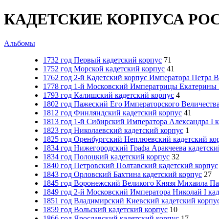
КАДЕТСКИЕ КОРПУСА РО
Альбомы
1732 год Первый кадетский корпус
71
1752 год Морской кадетский корпус
41
1762 год 2-й Кадетский корпус Императора Петра 
1778 год 1-й Московский Императрицы Екатерины I
1793 год Калишский кадетский корпус
4
1802 год Пажеский Его Императорского Величества
1812 год Финляндский кадетский корпус
41
1813 год 1-й Сибирский Императора Александра I 
1823 год Николаевский кадетский корпус
1
1825 год Оренбургский Неплюевский кадетский ко
1834 год Нижегородский Графа Аракчеева кадетски
1834 год Полоцкий кадетский корпус
32
1840 год Петровский Полтавский кадетский корпус
1843 год Орловский Бахтина кадетский корпус
27
1845 год Воронежский Великого Князя Михаила Па
1849 год 2-й Московский Императора Николай I ка
1851 год Владимирский Киевский кадетский корпу
1859 год Вольский кадетский корпус
10
1866 год Ярославский кадетский корпус
17