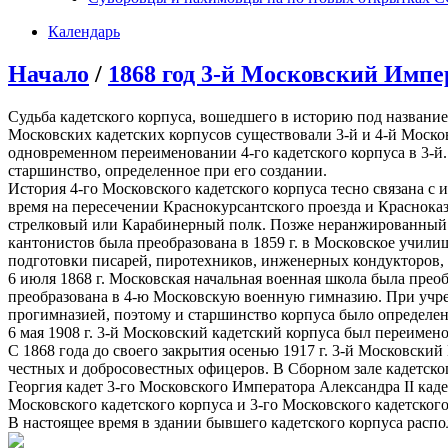
Календарь
Начало
/
1868 год 3-й Московский Импе
Судьба кадетского корпуса, вошедшего в историю под названием
Московских кадетских корпусов существовали 3-й и 4-й Москов
одновременном переименовании 4-го кадетского корпуса в 3-й
старшинство, определенное при его создании.
История 4-го Московского кадетского корпуса тесно связана с
время на пересечении Краснокурсантского проезда и Красноказ
стрелковый или Карабинерный полк. Позже неранжированный б
кантонистов была преобразована в 1859 г. в Московское учил
подготовки писарей, пиротехников, инженерных кондукторов, 
6 июля 1868 г. Московская начальная военная школа была пре
преобразована в 4-ю Московскую военную гимназию. При учрежд
прогимназией, поэтому и старшинство корпуса было определено
6 мая 1908 г. 3-й Московский кадетский корпуса был переимен
С 1868 года до своего закрытия осенью 1917 г. 3-й Московски
честных и добросовестных офицеров. В Сборном зале кадетск
Георгия кадет 3-го Московского Императора Александра II ка
Московского кадетского корпуса и 3-гo Московского кадетского
В настоящее время в здании бывшего кадетского корпуса расп