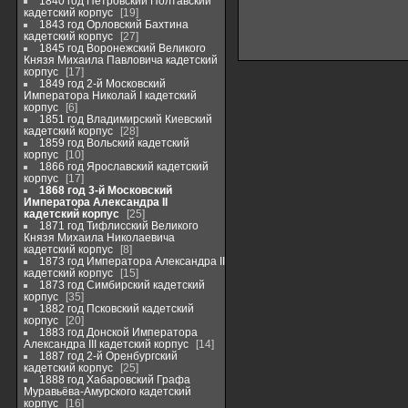
1840 год Петровский Полтавский
кадетский корпус
19
1843 год Орловский Бахтина
кадетский корпус
27
1845 год Воронежский Великого
Князя Михаила Павловича кадетский
корпус
17
1849 год 2-й Московский
Императора Николай I кадетский
корпус
6
1851 год Владимирский Киевский
кадетский корпус
28
1859 год Вольский кадетский
корпус
10
1866 год Ярославский кадетский
корпус
17
1868 год 3-й Московский
Императора Александра II
кадетский корпус
25
1871 год Тифлисский Великого
Князя Михаила Николаевича
кадетский корпус
8
1873 год Императора Александра II
кадетский корпус
15
1873 год Симбирский кадетский
корпус
35
1882 год Псковский кадетский
корпус
20
1883 год Донской Императора
Александра III кадетский корпус
14
1887 год 2-й Оренбургский
кадетский корпус
25
1888 год Хабаровский Графа
Муравьёва-Амурского кадетский
корпус
16