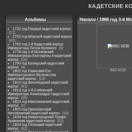
КАДЕТСКИЕ К
Альбомы
Начало
/
1868 год 3-й М
1732 год Первый кадетский корпус
71
1752 год Морской кадетский корпус
41
1762 год 2-й Кадетский корпус
Императора Петра Великого
3
1778 год 1-й Московский
Императрицы Екатерины II кадетский
корпус
18
1793 год Калишский кадетский
корпус
4
IMG 0038
1802 год Пажеский Его
Императорского Величества
кадетский корпус
23
1812 год Финляндский кадетский
корпус
41
1813 год 1-й Сибирский
Императора Александра I кадетский
корпус
35
1823 год Николаевский кадетский
корпус
1
1825 год Оренбургский
Неплюевский кадетский корпус
10
1834 год Нижегородский Графа
Аракчеева кадетский корпус
52
1834 год Полоцкий кадетский
корпус
32