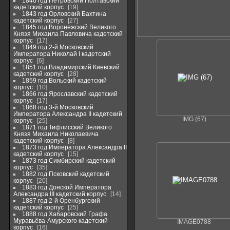
1840 год Петровский Полтавский
кадетский корпус
19
1843 год Орловский Бахтина
кадетский корпус
27
1845 год Воронежский Великого
Князя Михаила Павловича кадетский
корпус
17
1849 год 2-й Московский
Императора Николай I кадетский
корпус
6
1851 год Владимирский Киевский
кадетский корпус
28
1859 год Вольский кадетский
корпус
10
1866 год Ярославский кадетский
корпус
17
1868 год 3-й Московский
Императора Александра II кадетский
IMG (67)
корпус
25
1871 год Тифлисский Великого
Князя Михаила Николаевича
кадетский корпус
8
1873 год Императора Александра II
кадетский корпус
15
1873 год Симбирский кадетский
корпус
35
1882 год Псковский кадетский
корпус
20
1883 год Донской Императора
Александра III кадетский корпус
14
1887 год 2-й Оренбургский
кадетский корпус
25
1888 год Хабаровский Графа
Муравьёва-Амурского кадетский
IMAGE0788
корпус
16