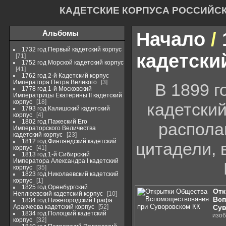
КАДЕТСКИЕ КОРПУСА РОССИЙС
Альбомы
Начало
/
1732 год Первый кадетский корпус
кадетски
71
1752 год Морской кадетский корпус
41
1762 год 2-й Кадетский корпус
Императора Петра Великого
3
В 1899 
1778 год 1-й Московский
Императрицы Екатерины II кадетский
корпус
18
кадетский
1793 год Калишский кадетский
корпус
4
1802 год Пажеский Его
распола
Императорского Величества
кадетский корпус
23
1812 год Финляндский кадетский
цитадели, 
корпус
41
1813 год 1-й Сибирский
Императора Александра I кадетский
корпус
35
1823 год Николаевский кадетский
корпус
1
1825 год Оренбургский
Отк
Неплюевский кадетский корпус
10
Всп
1834 год Нижегородский Графа
Аракчеева кадетский корпус
52
Сув
1834 год Полоцкий кадетский
изоб
корпус
32