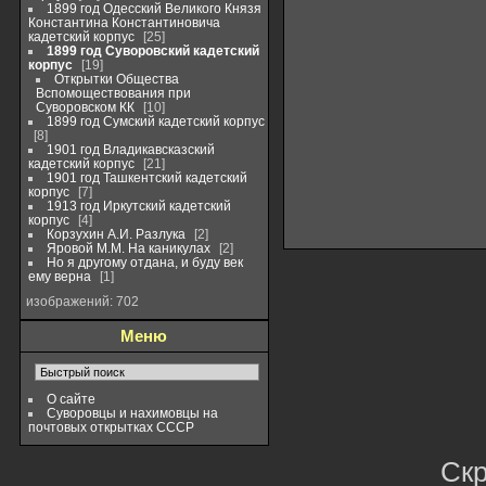
1899 год Одесский Великого Князя
Константина Константиновича
кадетский корпус
25
1899 год Суворовский кадетский
корпус
19
Открытки Общества
Вспомоществования при
Суворовском КК
10
1899 год Сумский кадетский корпус
8
1901 год Владикавсказский
кадетский корпус
21
1901 год Ташкентский кадетский
корпус
7
1913 год Иркутский кадетский
корпус
4
Корзухин А.И. Разлука
2
Яровой М.М. На каникулах
2
Но я другому отдана, и буду век
ему верна
1
изображений: 702
Меню
О сайте
Суворовцы и нахимовцы на
почтовых открытках СССР
Ск