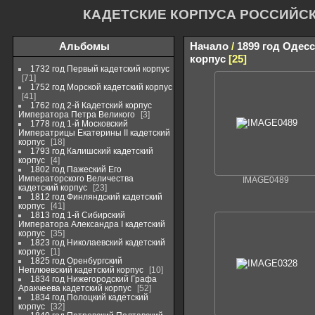
КАДЕТСКИЕ КОРПУСА РОССИЙС
Альбомы
Начало
/
1899 год Одес
корпус
25
1732 год Первый кадетский корпус
71
1752 год Морской кадетский корпус
41
1762 год 2-й Кадетский корпус
Императора Петра Великого
3
1778 год 1-й Московский
Императрицы Екатерины II кадетский
корпус
18
1793 год Калишский кадетский
корпус
4
1802 год Пажеский Его
Императорского Величества
IMAGE0489
кадетский корпус
23
1812 год Финляндский кадетский
корпус
41
1813 год 1-й Сибирский
Императора Александра I кадетский
корпус
35
1823 год Николаевский кадетский
корпус
1
1825 год Оренбургский
Неплюевский кадетский корпус
10
1834 год Нижегородский Графа
Аракчеева кадетский корпус
52
1834 год Полоцкий кадетский
корпус
32