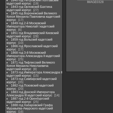
1840 год Петровский Полтавский
IMAGE0328
кадетский корпус
19
1843 год Орловский Бахтина
кадетский корпус
27
1845 год Воронежский Великого
Князя Михаила Павловича кадетский
корпус
17
1849 год 2-й Московский
Императора Николай I кадетский
корпус
6
1851 год Владимирский Киевский
кадетский корпус
28
1859 год Вольский кадетский
корпус
10
1866 год Ярославский кадетский
корпус
17
1868 год 3-й Московский
Императора Александра II кадетский
корпус
25
1871 год Тифлисский Великого
Князя Михаила Николаевича
кадетский корпус
8
1873 год Императора Александра II
кадетский корпус
15
1873 год Симбирский кадетский
корпус
35
1882 год Псковский кадетский
корпус
20
1883 год Донской Императора
Александра III кадетский корпус
14
1887 год 2-й Оренбургский
кадетский корпус
25
1888 год Хабаровский Графа
Муравьёва-Амурского кадетский
корпус
16