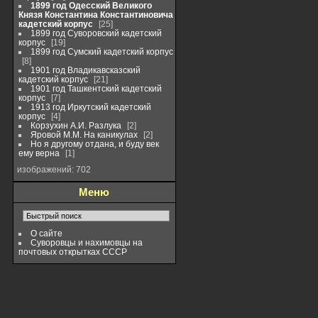
1899 год Одесский Великого
Князя Константина Константиновича
кадетский корпус
25
1899 год Суворовский кадетский
корпус
19
1899 год Сумский кадетский корпус
8
1901 год Владикавсказский
кадетский корпус
21
1901 год Ташкентский кадетский
корпус
7
1913 год Иркутский кадетский
корпус
4
Корзухин А.И. Разлука
2
Яровой М.М. На каникулах
2
Но я другому отдана, и буду век
ему верна
1
изображений: 702
Меню
О сайте
Суворовцы и нахимовцы на
почтовых открытках СССР