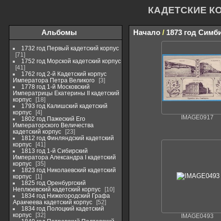
КАДЕТСКИЕ К
Альбомы
Начало
/
1873 год Симб
1732 год Первый кадетский корпус
71
1752 год Морской кадетский корпус
41
1762 год 2-й Кадетский корпус
Императора Петра Великого
3
1778 год 1-й Московский
Императрицы Екатерины II кадетский
корпус
18
1793 год Калишский кадетский
корпус
4
IMAGE0917
1802 год Пажеский Его
Императорского Величества
кадетский корпус
23
1812 год Финляндский кадетский
корпус
41
1813 год 1-й Сибирский
Императора Александра I кадетский
корпус
35
1823 год Николаевский кадетский
корпус
1
1825 год Оренбургский
Неплюевский кадетский корпус
10
1834 год Нижегородский Графа
Аракчеева кадетский корпус
52
1834 год Полоцкий кадетский
корпус
32
IMAGE0493