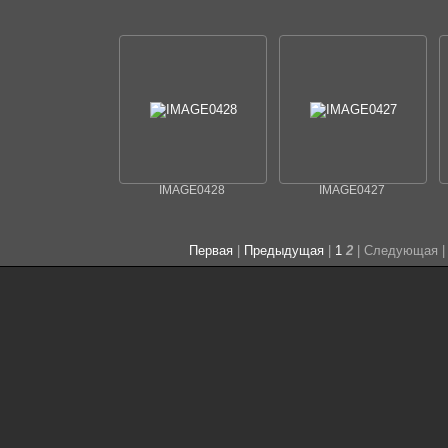
IMAGE0428
IMAGE0427
Первая
|
Предыдущая
|
1
2
| Следующая