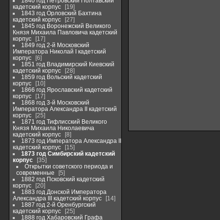
1840 год Петровский Полтавский
кадетский корпус
19
1843 год Орловский Бахтина
кадетский корпус
27
1845 год Воронежский Великого
Князя Михаила Павловича кадетский
корпус
17
1849 год 2-й Московский
Императора Николай I кадетский
корпус
6
1851 год Владимирский Киевский
кадетский корпус
28
1859 год Вольский кадетский
корпус
10
1866 год Ярославский кадетский
корпус
17
1868 год 3-й Московский
Императора Александра II кадетский
корпус
25
1871 год Тифлисский Великого
Князя Михаила Николаевича
кадетский корпус
8
1873 год Императора Александра II
кадетский корпус
15
1873 год Симбирский кадетский
корпус
35
Открытки советского периода и
современные
5
1882 год Псковский кадетский
корпус
20
1883 год Донской Императора
Александра III кадетский корпус
14
1887 год 2-й Оренбургский
кадетский корпус
25
1888 год Хабаровский Графа