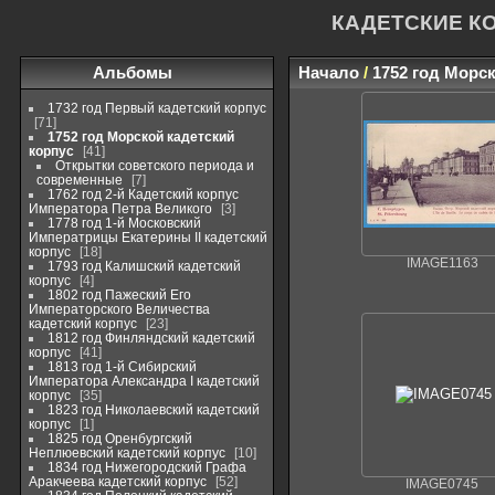
КАДЕТСКИЕ К
Альбомы
Начало
/
1752 год Морс
1732 год Первый кадетский корпус
71
1752 год Морской кадетский
корпус
41
Открытки советского периода и
современные
7
1762 год 2-й Кадетский корпус
Императора Петра Великого
3
1778 год 1-й Московский
Императрицы Екатерины II кадетский
корпус
18
IMAGE1163
1793 год Калишский кадетский
корпус
4
1802 год Пажеский Его
Императорского Величества
кадетский корпус
23
1812 год Финляндский кадетский
корпус
41
1813 год 1-й Сибирский
Императора Александра I кадетский
корпус
35
1823 год Николаевский кадетский
корпус
1
1825 год Оренбургский
Неплюевский кадетский корпус
10
1834 год Нижегородский Графа
Аракчеева кадетский корпус
52
IMAGE0745