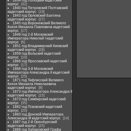
1834 год Полоцкий кадетский
корпус
32
1840 год Петровский Полтавский
кадетский корпус
19
1843 год Орловский Бахтина
кадетский корпус
27
1845 год Воронежский Великого
Князя Михаила Павловича кадетский
корпус
17
1849 год 2-й Московский
Императора Николай I кадетский
корпус
6
1851 год Владимирский Киевский
кадетский корпус
28
1859 год Вольский кадетский
корпус
10
1866 год Ярославский кадетский
корпус
17
1868 год 3-й Московский
Императора Александра II кадетский
корпус
25
1871 год Тифлисский Великого
Князя Михаила Николаевича
кадетский корпус
8
1873 год Императора Александра II
кадетский корпус
15
1873 год Симбирский кадетский
корпус
35
1882 год Псковский кадетский
корпус
20
1883 год Донской Императора
Александра III кадетский корпус
14
1887 год 2-й Оренбургский
кадетский корпус
25
1888 год Хабаровский Графа