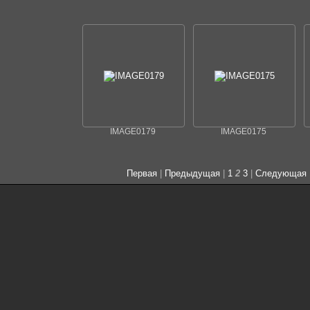
IMAGE0179
IMAGE0175
Первая
|
Предыдущая
|
1
2
3
|
Следующая