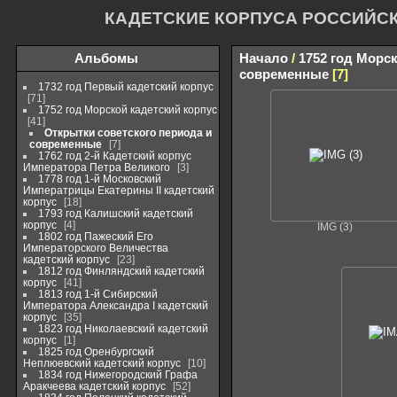
КАДЕТСКИЕ КОРПУСА РОССИЙС
Альбомы
Начало
/
1752 год Морс
современные
7
1732 год Первый кадетский корпус
71
1752 год Морской кадетский корпус
41
Открытки советского периода и
современные
7
1762 год 2-й Кадетский корпус
Императора Петра Великого
3
1778 год 1-й Московский
Императрицы Екатерины II кадетский
корпус
18
1793 год Калишский кадетский
корпус
4
IMG (3)
1802 год Пажеский Его
Императорского Величества
кадетский корпус
23
1812 год Финляндский кадетский
корпус
41
1813 год 1-й Сибирский
Императора Александра I кадетский
корпус
35
1823 год Николаевский кадетский
корпус
1
1825 год Оренбургский
Неплюевский кадетский корпус
10
1834 год Нижегородский Графа
Аракчеева кадетский корпус
52