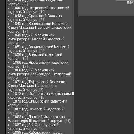
1834 год Полоцкий кадетский
IMA
корпус
32
1840 год Петровский Полтавский
кадетский корпус
19
1843 год Орловский Бахтина
кадетский корпус
27
1845 год Воронежский Великого
Князя Михаила Павловича кадетский
корпус
17
1849 год 2-й Московский
Императора Николай I кадетский
корпус
6
1851 год Владимирский Киевский
кадетский корпус
28
1859 год Вольский кадетский
корпус
10
1866 год Ярославский кадетский
корпус
17
1868 год 3-й Московский
Императора Александра II кадетский
корпус
25
1871 год Тифлисский Великого
Князя Михаила Николаевича
кадетский корпус
8
1873 год Императора Александра II
кадетский корпус
15
1873 год Симбирский кадетский
корпус
35
1882 год Псковский кадетский
корпус
20
1883 год Донской Императора
Александра III кадетский корпус
14
1887 год 2-й Оренбургский
кадетский корпус
25
1888 год Хабаровский Графа