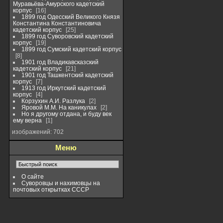
Муравьёва-Амурского кадетский
корпус
16
1899 год Одесский Великого Князя
Константина Константиновича
кадетский корпус
25
1899 год Суворовский кадетский
корпус
19
1899 год Сумский кадетский корпус
8
1901 год Владикавсказский
кадетский корпус
21
1901 год Ташкентский кадетский
корпус
7
1913 год Иркутский кадетский
корпус
4
Корзухин А.И. Разлука
2
Яровой М.М. На каникулах
2
Но я другому отдана, и буду век
ему верна
1
изображений: 702
Меню
О сайте
Суворовцы и нахимовцы на
почтовых открытках СССР