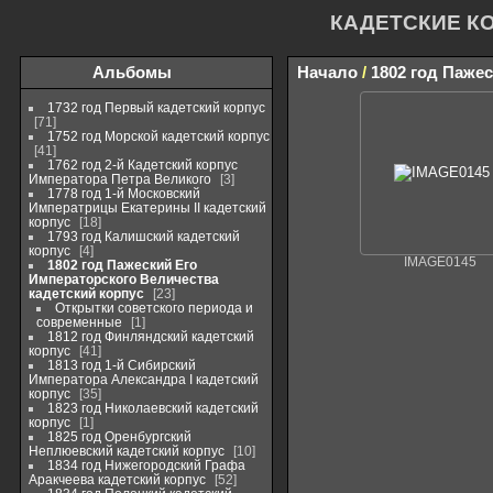
КАДЕТСКИЕ К
Альбомы
Начало
/
1802 год Паже
1732 год Первый кадетский корпус
71
1752 год Морской кадетский корпус
41
1762 год 2-й Кадетский корпус
Императора Петра Великого
3
1778 год 1-й Московский
Императрицы Екатерины II кадетский
корпус
18
1793 год Калишский кадетский
корпус
4
IMAGE0145
1802 год Пажеский Его
Императорского Величества
кадетский корпус
23
Открытки советского периода и
современные
1
1812 год Финляндский кадетский
корпус
41
1813 год 1-й Сибирский
Императора Александра I кадетский
корпус
35
1823 год Николаевский кадетский
корпус
1
1825 год Оренбургский
Неплюевский кадетский корпус
10
1834 год Нижегородский Графа
Аракчеева кадетский корпус
52