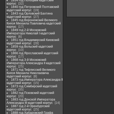
1834 год Полоцкий кадетский
корпус
32
1840 год Петровский Полтавский
кадетский корпус
19
1843 год Орловский Бахтина
кадетский корпус
27
1845 год Воронежский Великого
Князя Михаила Павловича кадетский
корпус
17
1849 год 2-й Московский
Императора Николай I кадетский
корпус
6
1851 год Владимирский Киевский
кадетский корпус
28
1859 год Вольский кадетский
корпус
10
1866 год Ярославский кадетский
корпус
17
1868 год 3-й Московский
Императора Александра II кадетский
корпус
25
1871 год Тифлисский Великого
Князя Михаила Николаевича
кадетский корпус
8
1873 год Императора Александра II
кадетский корпус
15
1873 год Симбирский кадетский
корпус
35
1882 год Псковский кадетский
корпус
20
1883 год Донской Императора
Александра III кадетский корпус
14
1887 год 2-й Оренбургский
кадетский корпус
25
1888 год Хабаровский Графа