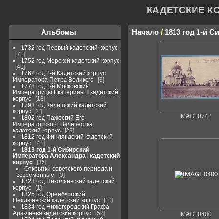
КАДЕТСКИЕ К
Альбомы
Начало
/
1813 год 1-й С
1732 год Первый кадетский корпус
71
1752 год Морской кадетский корпус
41
1762 год 2-й Кадетский корпус
Императора Петра Великого
3
1778 год 1-й Московский
Императрицы Екатерины II кадетский
корпус
18
1793 год Калишский кадетский
корпус
4
IMAGE0742
1802 год Пажеский Его
Императорского Величества
кадетский корпус
23
1812 год Финляндский кадетский
корпус
41
1813 год 1-й Сибирский
Императора Александра I кадетский
корпус
35
Открытки советского периода и
современные
3
1823 год Николаевский кадетский
корпус
1
1825 год Оренбургский
Неплюевский кадетский корпус
10
1834 год Нижегородский Графа
Аракчеева кадетский корпус
52
IMAGE0400