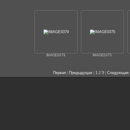
IMAGE0379
IMAGE0375
Первая
|
Предыдущая
|
1
2
3
|
Следующая