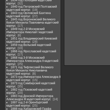
1834 год Полоцкий кадетский
корпус
32
1840 год Петровский Полтавский
кадетский корпус
19
1843 год Орловский Бахтина
кадетский корпус
27
1845 год Воронежский Великого
Князя Михаила Павловича кадетский
корпус
17
1849 год 2-й Московский
Императора Николай I кадетский
корпус
6
1851 год Владимирский Киевский
кадетский корпус
28
1859 год Вольский кадетский
корпус
10
1866 год Ярославский кадетский
корпус
17
1868 год 3-й Московский
Императора Александра II кадетский
корпус
25
1871 год Тифлисский Великого
Князя Михаила Николаевича
кадетский корпус
8
1873 год Императора Александра II
кадетский корпус
15
1873 год Симбирский кадетский
корпус
35
1882 год Псковский кадетский
корпус
20
1883 год Донской Императора
Александра III кадетский корпус
14
1887 год 2-й Оренбургский
кадетский корпус
25
1888 год Хабаровский Графа