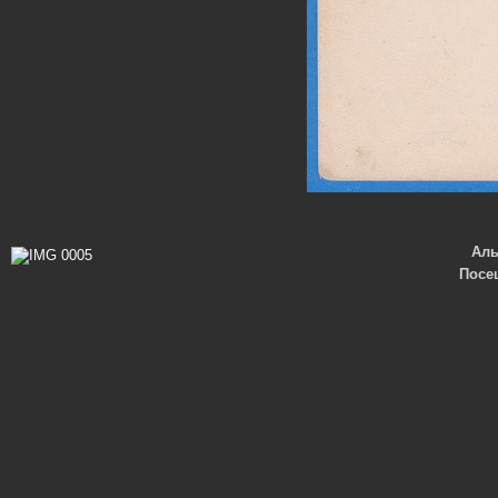
Ал
Посе