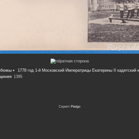
ьбомы
1778 год 1-й Московский Императрицы Екатерины II кадетский 
щения
1395
Скрипт
Piwigo