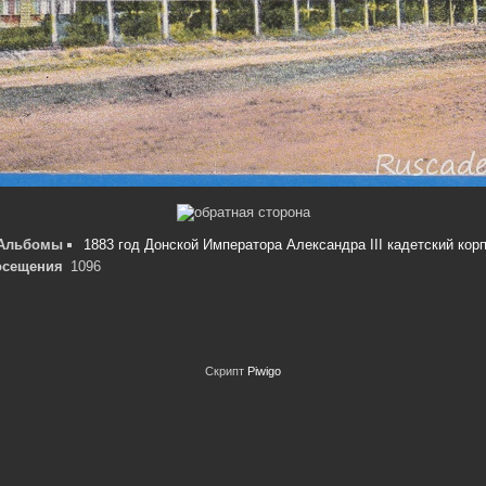
Альбомы
1883 год Донской Императора Александра III кадетский кор
осещения
1096
Скрипт
Piwigo