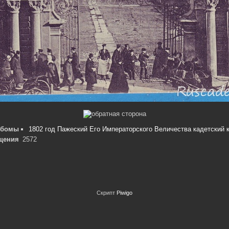
ьбомы
1802 год Пажеский Его Императорского Величества кадетский 
щения
2572
Скрипт
Piwigo