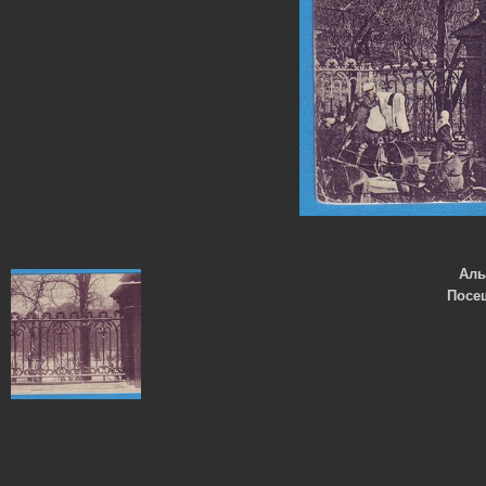
Ал
Посе