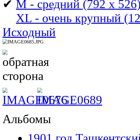
✔
M - средний
(792 x 526
XL - очень крупный
(12
Исходный
Альбомы
1901 год Ташкентски